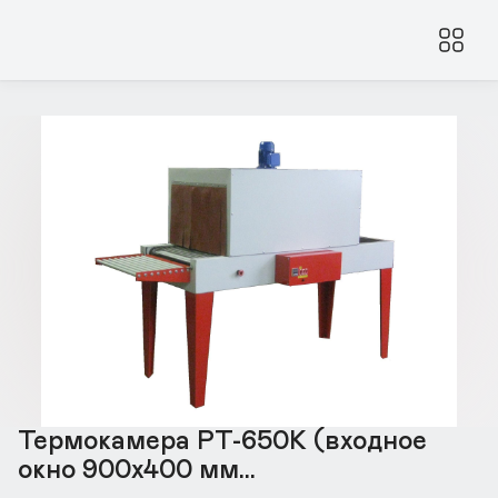
Термокамера РТ-650К (входное
окно 900x400 мм...